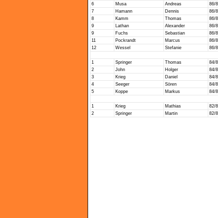
6
Musa
Andreas
86/
7
Hamann
Dennis
86/
8
Kamm
Thomas
86/
9
Lathan
Alexander
86/
9
Fuchs
Sebastian
86/
11
Pockrandt
Marcus
86/
12
Wessel
Stefanie
86/
1
Springer
Thomas
84/
2
John
Holger
84/
3
Krieg
Daniel
84/
4
Seeger
Sören
84/
5
Koppe
Markus
84/
1
Krieg
Mathias
82/
2
Springer
Martin
82/