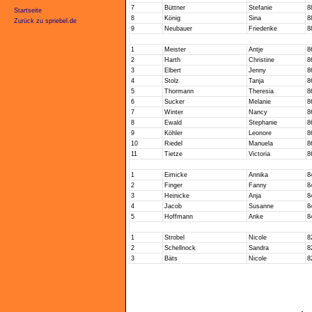
7
Büttner
Stefanie
8
Startseite
8
König
Sina
8
Zurück zu spriebel.de
9
Neubauer
Friederike
8
1
Meister
Antje
8
2
Harth
Christine
8
3
Elbert
Jenny
8
4
Stolz
Tanja
8
5
Thormann
Theresia
8
6
Sucker
Melanie
8
7
Winter
Nancy
8
8
Ewald
Stephanie
8
9
Köhler
Leonore
8
10
Riedel
Manuela
8
11
Tietze
Victoria
8
1
Eimicke
Annika
8
2
Finger
Fanny
8
3
Heinicke
Anja
8
4
Jacob
Susanne
8
5
Hoffmann
Anke
8
1
Strobel
Nicole
8
2
Schellnock
Sandra
8
3
Bäts
Nicole
8