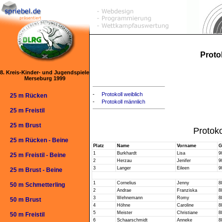
Protok
8. Kreis-Kinder- und Jugendspiele
Merseburg 1999
-
Protokoll weiblich
25 m Rücken
-
Protokoll männlich
25 m Freistil
25 m Brust
Protoko
25 m Rücken - Beine
Platz
Name
Vorname
G
1
Burkhardt
Lisa
9
25 m Freistil - Beine
2
Herzau
Jenifer
9
3
Langer
Eileen
9
25 m Brust - Beine
1
Cornelius
Jenny
8
50 m Schmetterling
2
Andrae
Franziska
8
3
Wehnemann
Romy
8
50 m Brust
4
Höhne
Caroline
8
5
Meister
Christiane
8
50 m Freistil
6
Schaarschmidt
Anneke
8