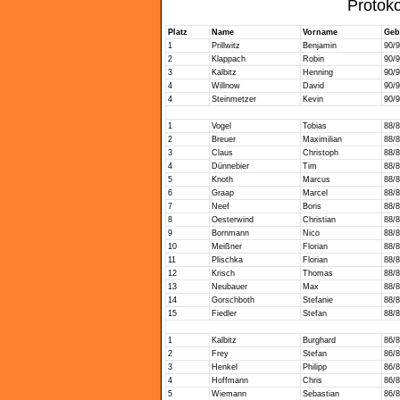
Protoko
Platz
Name
Vorname
Geb
1
Prillwitz
Benjamin
90/
2
Klappach
Robin
90/
3
Kalbitz
Henning
90/
4
Willnow
David
90/
4
Steinmetzer
Kevin
90/
1
Vogel
Tobias
88/
2
Breuer
Maximilian
88/
3
Claus
Christoph
88/
4
Dünnebier
Tim
88/
5
Knoth
Marcus
88/
6
Graap
Marcel
88/
7
Neef
Boris
88/
8
Oesterwind
Christian
88/
9
Bornmann
Nico
88/
10
Meißner
Florian
88/
11
Plischka
Florian
88/
12
Krisch
Thomas
88/
13
Neubauer
Max
88/
14
Gorschboth
Stefanie
88/
15
Fiedler
Stefan
88/
1
Kalbitz
Burghard
86/
2
Frey
Stefan
86/
3
Henkel
Philipp
86/
4
Hoffmann
Chris
86/
5
Wiemann
Sebastian
86/