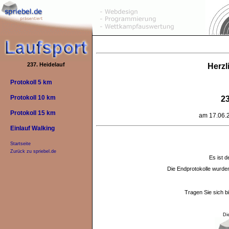
237. Heidelauf
Herzl
Protokoll 5 km
Protokoll 10 km
23
Protokoll 15 km
am 17.06.2
Einlauf Walking
Startseite
Zurück zu spriebel.de
Es ist d
Die Endprotokolle wurd
Tragen Sie sich b
Di