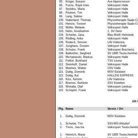
95.
Krüger, Susann
Ave Alpencrosser
96.
Fuchs, Rayk-Uwe
Volkssport Halle
97.
Stylidou, Maria
Volkssport Halle
98.
Peukert, Tim
Volkssport Halle
99.
Lang, Sabine
Volkssport Halle
100.
Haberland, Thomas
Physiotherapie Saale-C
101.
Heinze, Torsten
Physiotherapie Saale-C
102.
Müller, Melanie
Volkssport Halle
103.
Helm, Annekathrin
1. SV Gera
104.
Scherbe, Jana
Blau-Weiß Hettstedt
105.
Rödling, Anke
Volkssport Halle
106.
Rodeck, Simone
LAV Halensia
107.
Junghans, Doreen
Volksport Halle
108.
Schulze, Frank
Volkssport Brachwitz
109.
Ballenthin, Siegfried
SV 1885 Teutschenthal
110.
Michalowski, Markus
Volkssport Halle
111.
Feißel, Burkhard
TSV Leuna
112.
Steinhoff, Daniel
Volkssport Halle
113.
Matthes, Walter
USV Halle
114.
Dallig, Dominik
MSV Eisleben
115.
Dallig, Kai
HALLZiG EXPRESS
116.
Kiss, Kerstin
LAV Halensia
117.
Brames, Stefanie
SSV Eisleben
118.
Woitalla, Olaf
Volkssport Lieskau
119.
Schöpfel, Frank
Volkssport Halle
AK-
Plg.
Name
Verein / Ort
1.
Dallig, Dominik
MSV Eisleben
1.
Scherbe, Tim
SSV-MG-Ahlsdorf
2.
Timm, Jascha
Volkssport Teutschenth
1.
Heinrich, Maria
SV 1885 Teutschenthal