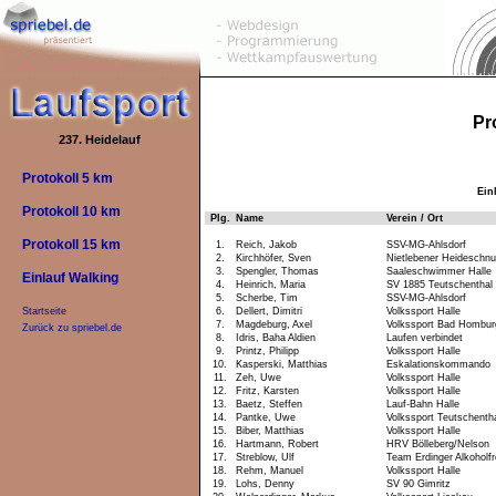
Pr
237. Heidelauf
Protokoll 5 km
Ein
Protokoll 10 km
Plg.
Name
Verein / Ort
Protokoll 15 km
1.
Reich, Jakob
SSV-MG-Ahlsdorf
2.
Kirchhöfer, Sven
Nietlebener Heideschn
3.
Spengler, Thomas
Saaleschwimmer Halle
Einlauf Walking
4.
Heinrich, Maria
SV 1885 Teutschenthal
5.
Scherbe, Tim
SSV-MG-Ahlsdorf
6.
Dellert, Dimitri
Volkssport Halle
Startseite
7.
Magdeburg, Axel
Volkssport Bad Hombur
Zurück zu spriebel.de
8.
Idris, Baha Aldien
Laufen verbindet
9.
Printz, Philipp
Volkssport Halle
10.
Kasperski, Matthias
Eskalationskommando
11.
Zeh, Uwe
Volkssport Halle
12.
Fritz, Karsten
Volkssport Halle
13.
Baetz, Steffen
Lauf-Bahn Halle
14.
Pantke, Uwe
Volkssport Teutschenth
15.
Biber, Matthias
Volkssport Halle
16.
Hartmann, Robert
HRV Bölleberg/Nelson
17.
Streblow, Ulf
Team Erdinger Alkoholfr
18.
Rehm, Manuel
Volkssport Halle
19.
Lohs, Denny
SV 90 Gimritz