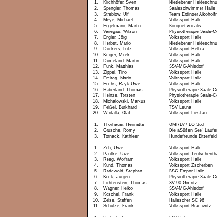
1.
Kirchhöfer, Sven
Nietlebener Heideschn
2.
Spengler, Thomas
Saaleschwimmer Halle
3.
Streblow, Ulf
Team Erdinger Alkoholfr
4.
Meye, Michael
Volkssport Halle
5.
Engelmann, Martin
Bouquet vocalis
6.
Vanegas, Wilson
Physiotherapie Saale-C
7.
Engler, Jörg
Volkssport Halle
8.
Herbst, Mario
Nietlebener Heideschn
9.
Duckers, Lutz
Volkssport Helbra
10.
Krüger, Mirek
Volkssport Halle
11.
Dümeland, Martin
Volkssport Halle
12.
Funk, Matthias
SSV-MG-Ahlsdorf
13.
Zippel, Tino
Volkssport Halle
14.
Freitag, Mario
Volkssport Halle
15.
Fuchs, Rayk-Uwe
Volkssport Halle
16.
Haberland, Thomas
Physiotherapie Saale-C
17.
Heinze, Torsten
Physiotherapie Saale-C
18.
Michalowski, Markus
Volkssport Halle
19.
Feißel, Burkhard
TSV Leuna
20.
Woitalla, Olaf
Volkssport Lieskau
1.
Thorhauer, Henriette
GMRLV / LG Süd
2.
Grusche, Romy
Die äSüßen See“ Läufe
3.
Tornack, Kathleen
Hundefreunde Bitterfeld
1.
Zeh, Uwe
Volkssport Halle
2.
Pantke, Uwe
Volkssport Teutschenth
3.
Reeg, Wolfram
Volkssport Halle
4.
Kund, Thomas
Volkssport Zscherben
5.
Rodewald, Stephan
BSG Empor Halle
6.
Keck, Jürgen
Physiotherapie Saale-C
7.
Lichtenstein, Thomas
SV 90 Gimritz
8.
Wagner, Heiko
SSV-MG-Ahlsdorf
9.
Koschel, Frank
Volkssport Halle
10.
Zeise, Steffen
Hallescher SC 96
11.
Schulze, Frank
Volkssport Brachwitz