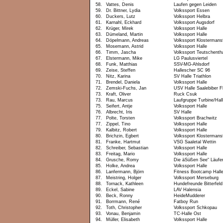
58.
Vattes, Denis
Laufen gegen Leiden
59.
Dr. Bittner, Lydia
Volkssport Essen
60.
Duckers, Lutz
Volkssport Helbra
61.
Karnahl, Eckhard
Volkssport Augsdorf
62.
Krüger, Mirek
Volkssport Halle
63.
Dümeland, Martin
Volkssport Halle
64.
Döpelmann, Andreas
Volkssport Klostermans
65.
Mosemann, Astrid
Volkssport Halle
66.
Timm, Jascha
Volkssport Teutschenth
67.
Elstermann, Mike
LG Paulusviertel
68.
Funk, Matthias
SSV-MG-Ahlsdorf
69.
Zeise, Steffen
Hallescher SC 96
70.
Nitz, Karina
SV Halle Triathlon
71.
Brendel, Daniela
Volkssport Halle
72.
Zemski-Fuchs, Jan
USV Halle Saalebiber Fl
73.
Kraft, Oliver
Ruck Csuk
73.
Rau, Marcus
Laufgruppe Turbine/Hal
75.
Seifert, Antje
Volkssport Halle
76.
Albrecht, Iris
SV Halle
77.
Polte, Torsten
Volkssport Brachwitz
77.
Zippel, Tino
Volkssport Halle
79.
Kalbitz, Robert
Volkssport Halle
80.
Brichzin, Egbert
Volkssport Klostermans
81.
Franke, Hartmut
VSG Saaletal Wettin
82.
Schreiber, Sebastian
Volkssport Halle
83.
Freitag, Mario
Volkssport Halle
84.
Grusche, Romy
Die äSüßen See“ Läufe
85.
Holke, Andrea
Volkssport Halle
86.
Lanfermann, Björn
Fitness Bootcamp Hall
87.
Meistring, Holger
Volkssport Merseburg
88.
Tornack, Kathleen
Hundefreunde Bitterfeld
89.
Eckel, Sabine
LAV Halensia
90.
Beck, Ronny
HeideMudderer
91.
Borrmann, René
Fatboy Run
92.
Toth, Christopher
Volkssport Schkopau
93.
Vonau, Benjamin
TC-Halle Ost
94.
Müller, Elisabeth
Volkssport Halle