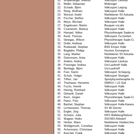
20.
Wolperdinger, Markus
Volkssport Lieskau
21.
Müller, Sebastian
Müllzinger
22.
Schade, Björn
Volkssport Leipzig
23.
Reeg, Wolfram
Volkssport Halle
23.
Wenzel, André
Nietlebener SV Askania
25.
Fischer, Steffen
Volkssport Halle
25.
Meye, Michael
Volkssport Halle
27.
Engelmann, Martin
Bouquet vocalis
28.
Czarnetzki, Markus
Volkssport Halle
29.
Hampel, Volker
Physiotherapie Saalece
30.
Kund, Thomas
Volkssport Zscherben
31.
Vanegas, Wilson
Physiotherapie Saale-C
32.
Gräfe, Andreas
Volkssport Halle
33.
Rodewald, Stephan
BSG Empor Halle
34.
Bogdahn, Philipp
Hystem Extranjeros
35.
Lang, Marlies
Nietlebener SV Askania
36.
Gottsmann, Anita
Volkssport Halle
37.
Anders, Andrej
Volkssport Lieskau
38.
Freisinger, Andrea
Uni-Lauftreff Halle
39.
Bentlage, Björn
Uni-Lauftreff
40.
Fest, Katrin
Volkssport Schiepzig
41.
Schulz, Holger
Volkssport Stuttgart
42.
Tiffert, Jan
Sportphysiotheraphie Ha
43.
Thorhauer, Henriette
GMRLV / LG Süd
44.
Fuchs, Henrik
Volkssport Halle
45.
Hennig, Reinhard
Volkssport Halle
45.
Gehardt, Daniel
Volkssport Halle
47.
Keck, Jürgen
Physiotherapie Saale-C
48.
Paetz, Fritz
Volkssport Halle
49.
Barthel, Stephan
Volkssport Halle-Kanen
50.
Lichtenstein, Thomas
SV 90 Gimritz
51.
Engler, Jörg
Volkssport Halle
52.
Schulze, Julia
HRV Bölleberg/Nelson
52.
Wagner, Heiko
SSV-MG-Ahlsdorf
54.
Herbst, Mario
Nietlebener Heideschn
55.
Wohlgemuth, Cornelius
Volkssport Halle
56.
Ackermann, Christiane
Volkssport Halle
57.
Koschel, Frank
Volkssport Halle