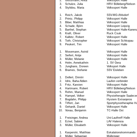
2.
Gottsmann, Anita
Volkssport Halle
3.
Schulze, Julia
HRV Bölleberg/Nelson
4.
Stylidou, Maria
Volkssport Halle
1.
Reich, Jakob
SSV-MG-Ahlsdorf
2.
Printz, Philipp
Volkssport Halle
3.
Biber, Matthias
Volkssport Halle
4.
Schade, Björn
Volkssport Leipzig
5.
Barthel, Stephan
Volkssport Halle-Kanen
6.
Kraft, Oliver
Ruck Csuk
7.
Kalbitz, Robert
Volkssport Halle
8.
Toth, Christopher
Volkssport Schkopau
9.
Peukert, Tim
Volkssport Halle
1.
Mosemann, Astrid
Volkssport Halle
2.
Seifert, Antje
Volkssport Halle
3.
Müller, Melanie
Volkssport Halle
4.
Helm, Annekathrin
1. SV Gera
5.
Junghans, Doreen
Volksport Halle
6.
Brames, Stefanie
SSV Eisleben
1.
Dellert, Dimitri
Volkssport Halle
2.
Idris, Baha Aldien
Laufen verbindet
3.
Fritz, Karsten
Volkssport Halle
4.
Hartmann, Robert
HRV Bölleberg/Nelson
5.
Rehm, Manuel
Volkssport Halle
6.
Hampel, Volker
Physiotherapie Saalece
7.
Bogdahn, Philipp
Hystem Extranjeros
8.
Tiffert, Jan
Sportphysiotheraphie Ha
9.
Gehardt, Daniel
Volkssport Halle
10.
Vonau, Benjamin
TC-Halle Ost
1.
Freisinger, Andrea
Uni-Lauftreff Halle
2.
Eckel, Sabine
LAV Halensia
3.
Müller, Elisabeth
Volkssport Halle
1.
Kasperski, Matthias
Eskalationskommando
2.
Müller, Sebastian
Müllzinger