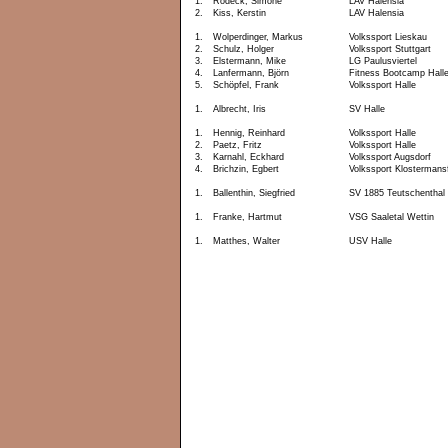
1.
Rodeck, Simone
LAV Halensia
2.
Kiss, Kerstin
LAV Halensia
1.
Wolperdinger, Markus
Volkssport Lieskau
2.
Schulz, Holger
Volkssport Stuttgart
3.
Elstermann, Mike
LG Paulusviertel
4.
Lanfermann, Björn
Fitness Bootcamp Hall
5.
Schöpfel, Frank
Volkssport Halle
1.
Albrecht, Iris
SV Halle
1.
Hennig, Reinhard
Volkssport Halle
2.
Paetz, Fritz
Volkssport Halle
3.
Karnahl, Eckhard
Volkssport Augsdorf
4.
Brichzin, Egbert
Volkssport Klostermans
1.
Ballenthin, Siegfried
SV 1885 Teutschenthal
1.
Franke, Hartmut
VSG Saaletal Wettin
1.
Matthes, Walter
USV Halle