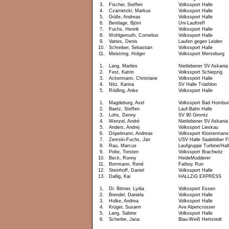
3.
Fischer, Steffen
Volkssport Halle
4.
Czarnetzki, Markus
Volkssport Halle
5.
Gräfe, Andreas
Volkssport Halle
6.
Bentlage, Björn
Uni-Lauftreff
7.
Fuchs, Henrik
Volkssport Halle
8.
Wohlgemuth, Cornelius
Volkssport Halle
9.
Vattes, Denis
Laufen gegen Leiden
10.
Schreiber, Sebastian
Volkssport Halle
11.
Meistring, Holger
Volkssport Merseburg
1.
Lang, Marlies
Nietlebener SV Askania
2.
Fest, Katrin
Volkssport Schiepzig
3.
Ackermann, Christiane
Volkssport Halle
4.
Nitz, Karina
SV Halle Triathlon
5.
Rödling, Anke
Volkssport Halle
1.
Magdeburg, Axel
Volkssport Bad Hombur
2.
Baetz, Steffen
Lauf-Bahn Halle
3.
Lohs, Denny
SV 90 Gimritz
4.
Wenzel, André
Nietlebener SV Askania
5.
Anders, Andrej
Volkssport Lieskau
6.
Döpelmann, Andreas
Volkssport Klostermans
7.
Zemski-Fuchs, Jan
USV Halle Saalebiber Fl
8.
Rau, Marcus
Laufgruppe Turbine/Hal
9.
Polte, Torsten
Volkssport Brachwitz
10.
Beck, Ronny
HeideMudderer
11.
Borrmann, René
Fatboy Run
12.
Steinhoff, Daniel
Volkssport Halle
13.
Dallig, Kai
HALLZiG EXPRESS
1.
Dr. Bittner, Lydia
Volkssport Essen
2.
Brendel, Daniela
Volkssport Halle
3.
Holke, Andrea
Volkssport Halle
4.
Krüger, Susann
Ave Alpencrosser
5.
Lang, Sabine
Volkssport Halle
6.
Scherbe, Jana
Blau-Weiß Hettstedt