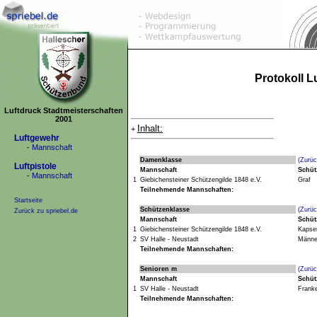
Protokoll 
Luftdruck Stadtmeisterschaften
2001
Inhalt:
+
Luftgewehr
-
Mannschaft
Damenklasse
(Zurüc
Luftpistole
Mannschaft
Schüt
-
Mannschaft
1
Giebichensteiner Schützengilde 1848 e.V.
Graf
Teilnehmende Mannschaften:
Startseite
Schützenklasse
(Zurüc
Zurück zu spriebel.de
Mannschaft
Schüt
1
Giebichensteiner Schützengilde 1848 e.V.
Kapse
2
SV Halle - Neustadt
Männe
Teilnehmende Mannschaften:
Senioren m
(Zurüc
Mannschaft
Schüt
1
SV Halle - Neustadt
Frank
Teilnehmende Mannschaften: