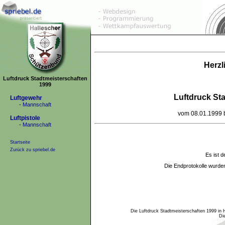
Herzl
Luftdruck Stadtmeisterschaften
1999
Luftdruck St
Luftgewehr
-
Mannschaft
vom 08.01.1999 b
Luftpistole
-
Mannschaft
Startseite
Zurück zu spriebel.de
Es ist d
Die Endprotokolle wurd
Die Luftdruck Stadtmeisterschaften 1999 in 
Di