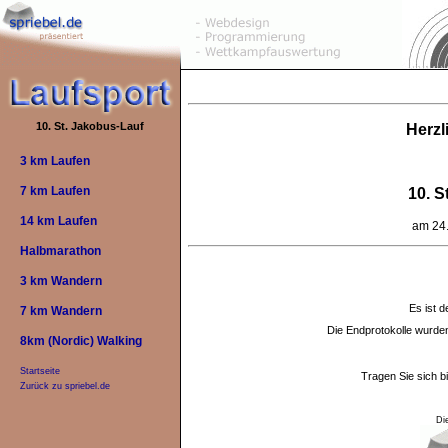
10. St. Jakobus-Lauf
Herzl
3 km Laufen
7 km Laufen
10. S
14 km Laufen
am 24.
Halbmarathon
3 km Wandern
Es ist d
7 km Wandern
Die Endprotokolle wurd
8km (Nordic) Walking
Startseite
Tragen Sie sich b
Zurück zu spriebel.de
Di