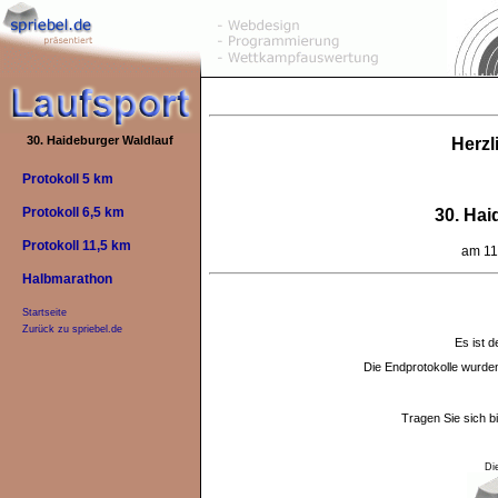
30. Haideburger Waldlauf
Herzl
Protokoll 5 km
Protokoll 6,5 km
30. Hai
Protokoll 11,5 km
am 11
Halbmarathon
Startseite
Zurück zu spriebel.de
Es ist d
Die Endprotokolle wurd
Tragen Sie sich b
Di