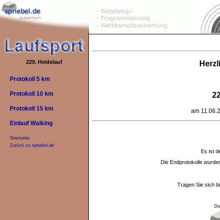
229. Heidelauf
Herzl
Protokoll 5 km
Protokoll 10 km
22
Protokoll 15 km
am 11.06.2
Einlauf Walking
Startseite
Zurück zu spriebel.de
Es ist d
Die Endprotokolle wurd
Tragen Sie sich b
Di