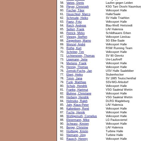
58.
Vattes, Denis
Laufen gegen Leiden
59.
Pleyer, Christoph
KSG Tani Otoshi Naumbur
60.
Fischer, Tibor
Volkssport Halle
61.
Heuschkel, Marco
Halle/Saale
62.
Schmude, Heiko
SV Halle Triathlon
63.
Paetz, Fritz
Volkssport Halle
64.
Reich, Andreas
Blau-Weiß Hettstedt
65.
Seifert, Frank
LAV Halensia
66.
Petrick, Mirko
Schildhauers Erben
67.
Vieweg, Steffen
Volkssport Lieskau
68.
Ziegenhorn, Marno
SG Elbe-Saale
69.
Wenzel, André
Volkssport Halle
70.
Rothe, Kurt
RSW Running Team
70.
Schröter, Tim
Volkssport Halle
72.
Lichtenstein, Thomas
SV 90 Gimritz
73.
Lippmann, Jette
Uni-Lauftreff
74.
Mertens, Frank
Volkssport Halle
75.
Hennig, Thomas
Volkssport Halle
76.
Zemski-Fuchs, Jan
USV Halle Saalebiber
77.
Ebert, Heiko
Stubenhocker
78.
Timm, Jana
SV 1885 Teutschenthal
79.
Funk, Matthias
SSV-MG-Ahlsdorf
80.
Schulz, Hendrik
Volkssport Halle
81.
Franke, Hartmut
VSG Saaletal Wettin
82.
Bluhme, Christiane
Volkssport Halle
83.
Herberg, Hendrik
VSG Saaletal Wettin
84.
Helmeke, Ralph
DLRG Magdeburg
85.
Jahr, Klaus-Peter
LAV Halensia
86.
Kaltenborn, René
Volkssport Halle
87.
Fuchs, Henrik
Volkssport Halle
88.
Wohlgemuth, Cornelius
Volkssport Halle
88.
Elstermann, Mike
LG Paulusviertel
90.
Schwarz, Kirsten
Volkssport Halle
91.
Berger, Christine
LAV Halensia
92.
Horlboge, Kristin
Turbine Halle
92.
Niemann, Jörg
Turbine Halle
92.
Rausch, Hennry
Volkssport Halle