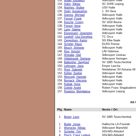
132.
Müller, Elisabeth
Volkssport Halle
133.
Hahn, Niklas
SC DHfK Leipzig
134.
Matthes, Walter
USV Halle
135.
Helm, Annekathrin
1. SV Gera
136.
Dames, Michael
Volkssport Halle
137.
Fessel, Frank
Volkssport Halle
138.
Knoche, Conny
SV 1916 Beuna
139.
Fessel, Ilona
Volkssport Halle
140.
Lang, Sabine
Volkssport Halle
141.
Eisenmann, Jeannette
Volkssport Halle
142.
Leutloff, Uta Dorothea
TC Orca
143.
Ziegenhorn, Katrin
SG Elbe-Saale
144.
Scheler, Klaus
DLRG Prerow
145.
Beuch, Stefanie
Volkssport Halle
146.
Kiss, Kerstin
LAV Halensia
147.
Woitalla, Olaf
Volkssport Lieskau
148.
Hildebrandt, Stefanie
Volkssport Heringen
149.
Ballenthin, Siegfried
SV 1885 Teutschenthal
150.
Lehmann, Jana
Empor Laucha
151.
Rost, Gabriele
Nietlebener SV Askania 09
152.
Köhler, Sophie
Volkssport Halle
153.
Mesrogli, Hannah
Volkssport Halle
154.
Bornack, Gleceria
Volkssport Halle
155.
Kubiak, Anne
Volkssport Halle
156.
Düfeld, André
Robert Franz Singakademi
157.
Rupietta, Magdalena
Volkssport Leipzig
AK-
Plg.
Name
Verein / Ort
1.
Breter, Leon
SV 1885 Teutschenthal
1.
Budai, Jonas
Hallesche LA-Freunde
2.
Wernicke, Niklas
Volkssport Mansfeld
3.
Scherbe, Tim
SSV-MG-Ahlsdorf
4.
Reich, Franz Ludwig
SSV-MG-Ahlsdorf