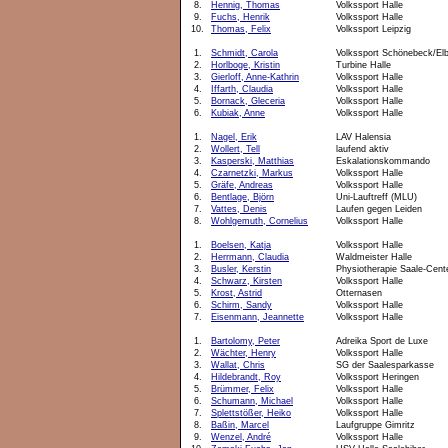
8.
Hennig, Thomas
Volkssport Halle
9.
Fuchs, Henrik
Volkssport Halle
10.
Thomas, Felix
Volkssport Leipzig
1.
Schmidt, Carola
Volkssport Schönebeck/El
2.
Horlboge, Kristin
Turbine Halle
3.
Gierloff, Anne-Kathrin
Volkssport Halle
4.
Iffarth, Claudia
Volkssport Halle
5.
Bornack, Gleceria
Volkssport Halle
6.
Kubiak, Anne
Volkssport Halle
1.
Nagel, Erik
LAV Halensia
2.
Wollert, Tell
laufend aktiv
3.
Kasperski, Matthias
Eskalationskommando
4.
Czarnetzki, Markus
Volkssport Halle
5.
Gräfe, Andreas
Volkssport Halle
6.
Bentlage, Björn
Uni-Lauftreff (MLU)
7.
Vattes, Denis
Laufen gegen Leiden
8.
Wohlgemuth, Cornelius
Volkssport Halle
1.
Boelsen, Katja
Volkssport Halle
2.
Herrmann, Claudia
Waldmeister Halle
3.
Busler, Kerstin
Physiotherapie Saale-Cent
4.
Schwarz, Kirsten
Volkssport Halle
5.
Krost, Astrid
Otternasen
6.
Schirm, Sandy
Volkssport Halle
7.
Eisenmann, Jeannette
Volkssport Halle
1.
Bartolomy, Peter
Adreika Sport de Luxe
2.
Wächter, Henry
Volkssport Halle
3.
Wallat, Chris
SG der Saalesparkasse
4.
Hildebrandt, Roy
Volkssport Heringen
5.
Brümmer, Felix
Volkssport Halle
6.
Schumann, Michael
Volkssport Halle
7.
Splettstößer, Heiko
Volkssport Halle
8.
Baßin, Marcel
Laufgruppe Gimritz
9.
Wenzel, André
Volkssport Halle