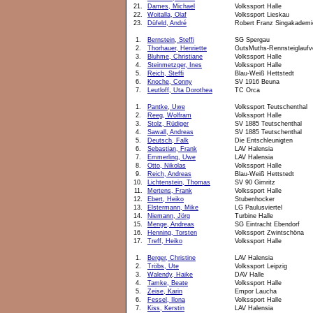
21.
Dames, Michael
Volkssport Halle
22.
Woitalla, Olaf
Volkssport Lieskau
23.
Düfeld, André
Robert Franz Singakademi
1.
Bernstein, Steffi
SG Spergau
2.
Thorhauer, Henriette
GutsMuths-Rennsteiglaufv
3.
Bluhme, Christiane
Volkssport Halle
4.
Steinmetzger, Ines
Volkssport Halle
5.
Reich, Steffi
Blau-Weiß Hettstedt
6.
Knoche, Conny
SV 1916 Beuna
7.
Leutloff, Uta Dorothea
TC Orca
1.
Pantke, Uwe
Volkssport Teutschenthal
2.
Reeg, Wolfram
Volkssport Halle
3.
Stolz, Rüdiger
SV 1885 Teutschenthal
4.
Sawall, Andreas
SV 1885 Teutschenthal
5.
Deutsch, Falk
Die Entschleunigten
6.
Sebastian, Frank
LAV Halensia
7.
Emmerling, Uwe
LAV Halensia
8.
Otto, Nikolas
Volkssport Halle
9.
Reich, Andreas
Blau-Weiß Hettstedt
10.
Lichtenstein, Thomas
SV 90 Gimritz
11.
Mertens, Frank
Volkssport Halle
12.
Ebert, Heiko
Stubenhocker
13.
Elstermann, Mike
LG Paulusviertel
14.
Niemann, Jörg
Turbine Halle
15.
Menge, Andreas
SG Eintracht Ebendorf
16.
Henning, Torsten
Volkssport Zwintschöna
17.
Treff, Heiko
Volkssport Halle
1.
Berger, Christine
LAV Halensia
2.
Tröbs, Ute
Volkssport Leipzig
3.
Walendy, Haike
DAV Halle
4.
Tamke, Beate
Volkssport Halle
5.
Zeise, Karin
Empor Laucha
6.
Fessel, Ilona
Volkssport Halle
7.
Kiss, Kerstin
LAV Halensia