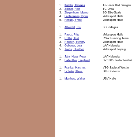
1.
Kiebler, Thomas
Tri-Team Bad Saulgau
2.
Zöllner, Rolf
TC Orca
3.
Ziegenhorn, Marno
SG Elbe-Saale
4.
Lanfermann, Björn
Volkssport Halle
5.
Fessel, Frank
Volkssport Halle
1.
Albrecht, Iris
BSG Mitgas
1.
Paetz, Fritz
Volkssport Halle
2.
Rothe, Kurt
RSW Running Team
3.
Rausch, Hennry
Volkssport Halle
4.
Gebauer, Lutz
LAV Halensia
5.
Tröbs, Gunther
Volkssport Leipzig
1.
Jahr, Klaus-Peter
LAV Halensia
2.
Ballenthin, Siegfried
SV 1885 Teutschenthal
1.
Franke, Hartmut
VSG Saaletal Wettin
2.
Scheler, Klaus
DLRG Prerow
1.
Matthes, Walter
USV Halle