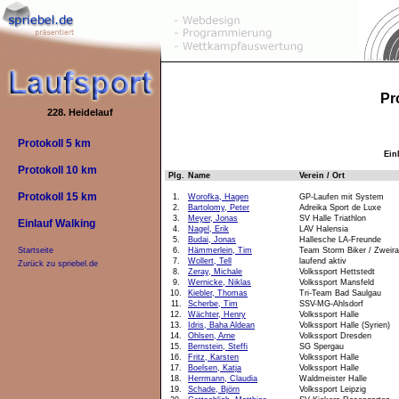
Pr
228. Heidelauf
Protokoll 5 km
Ein
Protokoll 10 km
Plg.
Name
Verein / Ort
Protokoll 15 km
1.
Worofka, Hagen
GP-Laufen mit System
2.
Bartolomy, Peter
Adreika Sport de Luxe
3.
Meyer, Jonas
SV Halle Triathlon
Einlauf Walking
4.
Nagel, Erik
LAV Halensia
5.
Budai, Jonas
Hallesche LA-Freunde
6.
Hämmerlein, Tim
Team Storm Biker / Zweir
Startseite
7.
Wollert, Tell
laufend aktiv
Zurück zu spriebel.de
8.
Zeray, Michale
Volkssport Hettstedt
9.
Wernicke, Niklas
Volkssport Mansfeld
10.
Kiebler, Thomas
Tri-Team Bad Saulgau
11.
Scherbe, Tim
SSV-MG-Ahlsdorf
12.
Wächter, Henry
Volkssport Halle
13.
Idris, Baha Aldean
Volkssport Halle (Syrien)
14.
Ohlsen, Arne
Volkssport Dresden
15.
Bernstein, Steffi
SG Spergau
16.
Fritz, Karsten
Volkssport Halle
17.
Boelsen, Katja
Volkssport Halle
18.
Herrmann, Claudia
Waldmeister Halle
19.
Schade, Björn
Volkssport Leipzig