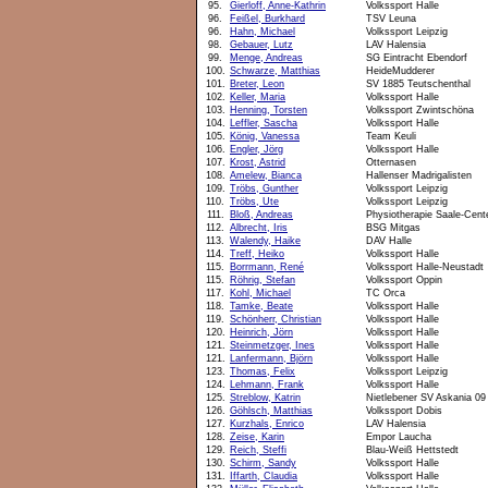
95.
Gierloff, Anne-Kathrin
Volkssport Halle
96.
Feißel, Burkhard
TSV Leuna
96.
Hahn, Michael
Volkssport Leipzig
98.
Gebauer, Lutz
LAV Halensia
99.
Menge, Andreas
SG Eintracht Ebendorf
100.
Schwarze, Matthias
HeideMudderer
101.
Breter, Leon
SV 1885 Teutschenthal
102.
Keller, Maria
Volkssport Halle
103.
Henning, Torsten
Volkssport Zwintschöna
104.
Leffler, Sascha
Volkssport Halle
105.
König, Vanessa
Team Keuli
106.
Engler, Jörg
Volkssport Halle
107.
Krost, Astrid
Otternasen
108.
Amelew, Bianca
Hallenser Madrigalisten
109.
Tröbs, Gunther
Volkssport Leipzig
110.
Tröbs, Ute
Volkssport Leipzig
111.
Bloß, Andreas
Physiotherapie Saale-Cent
112.
Albrecht, Iris
BSG Mitgas
113.
Walendy, Haike
DAV Halle
114.
Treff, Heiko
Volkssport Halle
115.
Borrmann, René
Volkssport Halle-Neustadt
115.
Röhrig, Stefan
Volkssport Oppin
117.
Kohl, Michael
TC Orca
118.
Tamke, Beate
Volkssport Halle
119.
Schönherr, Christian
Volkssport Halle
120.
Heinrich, Jörn
Volkssport Halle
121.
Steinmetzger, Ines
Volkssport Halle
121.
Lanfermann, Björn
Volkssport Halle
123.
Thomas, Felix
Volkssport Leipzig
124.
Lehmann, Frank
Volkssport Halle
125.
Streblow, Katrin
Nietlebener SV Askania 09
126.
Göhlsch, Matthias
Volkssport Dobis
127.
Kurzhals, Enrico
LAV Halensia
128.
Zeise, Karin
Empor Laucha
129.
Reich, Steffi
Blau-Weiß Hettstedt
130.
Schirm, Sandy
Volkssport Halle
131.
Iffarth, Claudia
Volkssport Halle