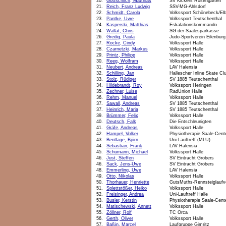
20.
Gottschlich, Matthias
SV Kickers Rosengarten
21.
Reich, Franz Ludwig
SSV-MG-Ahlsdorf
22.
Schmidt, Carola
Volkssport Schönebeck/El
23.
Pantke, Uwe
Volkssport Teutschenthal
24.
Kasperski, Matthias
Eskalationskommando
24.
Wallat, Chris
SG der Saalesparkasse
26.
Gredig, Paula
Judo-Sportverein Eilenburg
27.
Rocke, Cindy
Volkssport Halle
28.
Czarnetzki, Markus
Volkssport Halle
29.
Printz, Philipp
Volkssport Halle
30.
Reeg, Wolfram
Volkssport Halle
31.
Neubert, Andreas
LAV Halensia
32.
Schilling, Jan
Hallescher Inline Skate Cl
33.
Stolz, Rüdiger
SV 1885 Teutschenthal
34.
Hildebrandt, Roy
Volkssport Heringen
35.
Zechner, Luise
RadUnion Halle
36.
Rehm, Manuel
Volkssport Halle
37.
Sawall, Andreas
SV 1885 Teutschenthal
37.
Heinrich, Maria
SV 1885 Teutschenthal
39.
Brümmer, Felix
Volkssport Halle
40.
Deutsch, Falk
Die Entschleunigten
41.
Gräfe, Andreas
Volkssport Halle
42.
Hampel, Volker
Physiotherapie Saale-Cent
43.
Bentlage, Björn
Uni-Lauftreff (MLU)
44.
Sebastian, Frank
LAV Halensia
45.
Schumann, Michael
Volkssport Halle
46.
Just, Steffen
SV Eintracht Gröbers
46.
Sack, Jens-Uwe
SV Eintracht Gröbers
48.
Emmerling, Uwe
LAV Halensia
49.
Otto, Nikolas
Volkssport Halle
50.
Thorhauer, Henriette
GutsMuths-Rennsteiglaufv
51.
Splettstößer, Heiko
Volkssport Halle
52.
Freisinger, Andrea
Uni-Lauftreff Halle
53.
Busler, Kerstin
Physiotherapie Saale-Cent
54.
Matischewski, Annett
Volkssport Halle
55.
Zöllner, Rolf
TC Orca
56.
Gerth, Oliver
Volkssport Halle
57.
Baßin, Marcel
Laufgruppe Gimritz