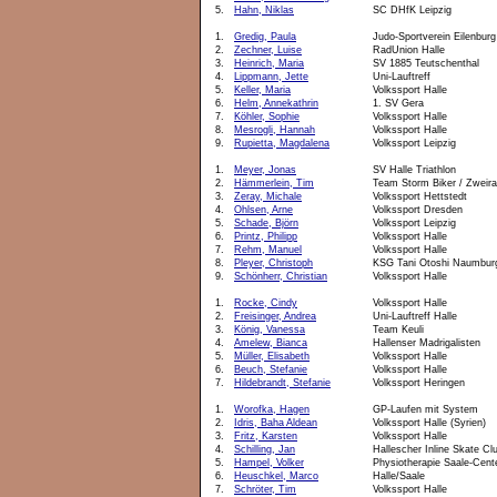
5.
Hahn, Niklas
SC DHfK Leipzig
1.
Gredig, Paula
Judo-Sportverein Eilenburg
2.
Zechner, Luise
RadUnion Halle
3.
Heinrich, Maria
SV 1885 Teutschenthal
4.
Lippmann, Jette
Uni-Lauftreff
5.
Keller, Maria
Volkssport Halle
6.
Helm, Annekathrin
1. SV Gera
7.
Köhler, Sophie
Volkssport Halle
8.
Mesrogli, Hannah
Volkssport Halle
9.
Rupietta, Magdalena
Volkssport Leipzig
1.
Meyer, Jonas
SV Halle Triathlon
2.
Hämmerlein, Tim
Team Storm Biker / Zweir
3.
Zeray, Michale
Volkssport Hettstedt
4.
Ohlsen, Arne
Volkssport Dresden
5.
Schade, Björn
Volkssport Leipzig
6.
Printz, Philipp
Volkssport Halle
7.
Rehm, Manuel
Volkssport Halle
8.
Pleyer, Christoph
KSG Tani Otoshi Naumbur
9.
Schönherr, Christian
Volkssport Halle
1.
Rocke, Cindy
Volkssport Halle
2.
Freisinger, Andrea
Uni-Lauftreff Halle
3.
König, Vanessa
Team Keuli
4.
Amelew, Bianca
Hallenser Madrigalisten
5.
Müller, Elisabeth
Volkssport Halle
6.
Beuch, Stefanie
Volkssport Halle
7.
Hildebrandt, Stefanie
Volkssport Heringen
1.
Worofka, Hagen
GP-Laufen mit System
2.
Idris, Baha Aldean
Volkssport Halle (Syrien)
3.
Fritz, Karsten
Volkssport Halle
4.
Schilling, Jan
Hallescher Inline Skate Cl
5.
Hampel, Volker
Physiotherapie Saale-Cent
6.
Heuschkel, Marco
Halle/Saale
7.
Schröter, Tim
Volkssport Halle