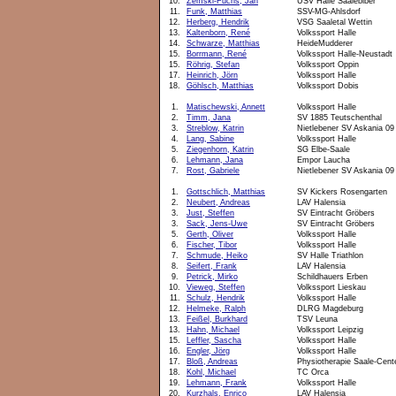
10.
Zemski-Fuchs, Jan
USV Halle Saalebiber
11.
Funk, Matthias
SSV-MG-Ahlsdorf
12.
Herberg, Hendrik
VSG Saaletal Wettin
13.
Kaltenborn, René
Volkssport Halle
14.
Schwarze, Matthias
HeideMudderer
15.
Borrmann, René
Volkssport Halle-Neustadt
15.
Röhrig, Stefan
Volkssport Oppin
17.
Heinrich, Jörn
Volkssport Halle
18.
Göhlsch, Matthias
Volkssport Dobis
1.
Matischewski, Annett
Volkssport Halle
2.
Timm, Jana
SV 1885 Teutschenthal
3.
Streblow, Katrin
Nietlebener SV Askania 09
4.
Lang, Sabine
Volkssport Halle
5.
Ziegenhorn, Katrin
SG Elbe-Saale
6.
Lehmann, Jana
Empor Laucha
7.
Rost, Gabriele
Nietlebener SV Askania 09
1.
Gottschlich, Matthias
SV Kickers Rosengarten
2.
Neubert, Andreas
LAV Halensia
3.
Just, Steffen
SV Eintracht Gröbers
3.
Sack, Jens-Uwe
SV Eintracht Gröbers
5.
Gerth, Oliver
Volkssport Halle
6.
Fischer, Tibor
Volkssport Halle
7.
Schmude, Heiko
SV Halle Triathlon
8.
Seifert, Frank
LAV Halensia
9.
Petrick, Mirko
Schildhauers Erben
10.
Vieweg, Steffen
Volkssport Lieskau
11.
Schulz, Hendrik
Volkssport Halle
12.
Helmeke, Ralph
DLRG Magdeburg
13.
Feißel, Burkhard
TSV Leuna
13.
Hahn, Michael
Volkssport Leipzig
15.
Leffler, Sascha
Volkssport Halle
16.
Engler, Jörg
Volkssport Halle
17.
Bloß, Andreas
Physiotherapie Saale-Cent
18.
Kohl, Michael
TC Orca
19.
Lehmann, Frank
Volkssport Halle
20.
Kurzhals, Enrico
LAV Halensia