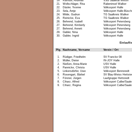
19.
Ramdor, Andreas
VSG Saaletal Wettin
21.
Wollschläger, Rita
Rabeninsel Walker
22.
Däsler, Yvonne
Volkssport Halle
23.
Sela, Antje
Volkssport Halle-Büsch
24.
Milde, Gudrun
TG Saalkreis Walker
25.
Reinicke, Eva
TG Saalkreis Walker
26.
Behrend, Isabell
Volkssport Petersberg
27.
Behrend, Kimberly
Volkssport Petersberg
27.
Behrend, Annett
Volkssport Petersberg
29.
Gabler, Nina
Volkssport Halle
30.
Gabler, Ingrid
Volkssport Halle
Einlaufli
Plg.
Nachname, Vorname
Verein / Ort
1.
Rüdiger, Friedhelm
SV Francke 08
2.
Müller, Dieter
IN-JOY Halle
2.
Nießen, Anna-Marie
USV Halle
4.
Pannicke, Christa
USV Halle
5.
Linkersdörfer, Uwe
Volkssport Bennstedt
6.
Rosengart, Bärbel
SV Blau-Weiss Hettste
7.
Förster, Jürgen
Laufgruppe Hettstedt
8.
Ciharz, Alfred
Volkssport Calbe/Saale
9.
Ciharz, Regina
Volkssport Calbe/Saale