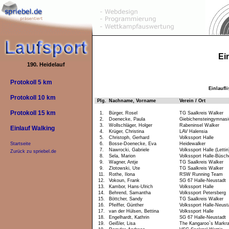
Ei
190. Heidelauf
Protokoll 5 km
Einlaufl
Protokoll 10 km
Plg.
Nachname, Vorname
Verein / Ort
Protokoll 15 km
1.
Bürger, Rosel
TG Saalkreis Walker
2.
Doenecke, Paula
Giebichensteingymnas
3.
Wollschläger, Holger
Rabeninsel Walker
Einlauf Walking
4.
Krüger, Christina
LAV Halensia
5.
Christoph, Gerhard
Volkssport Halle
6.
Bosse-Doenecke, Eva
Heidewalker
Startseite
7.
Nawrocki, Gabriele
Volkssport Halle (Lettin
Zurück zu spriebel.de
8.
Sela, Marion
Volkssport Halle-Büsch
9.
Wagner, Antje
TG Saalkreis Walker
9.
Zlotowski, Ute
TG Saalkreis Walker
11.
Rothe, Ilona
RSW Running Team
12.
Vokoun, Frank
SG 67 Halle-Neustadt
13.
Kambor, Hans-Ulrich
Volkssport Halle
14.
Behrend, Samantha
Volkssport Petersberg
15.
Böttcher, Sandy
TG Saalkreis Walker
16.
Pfeiffer, Günther
Volkssport Halle-Neust
17.
van der Hülsen, Bettina
Volkssport Halle
18.
Engelhardt, Kathrin
SG 67 Halle-Neustadt
19.
Geißler, Lisa
The Kangaroo`s Markra