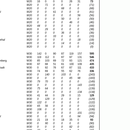
M20
16
0
0
0
26
31
73
M20
0
71
0
0
0
0
(71)
M20
0
0
0
68
0
0
(68)
l
M20
0
0
61
0
0
0
(61)
M20
0
0
0
0
0
56
(56)
M20
0
0
0
50
0
0
(50)
M20
0
0
0
0
46
0
(46)
M20
44
0
0
0
0
0
(44)
M20
9
29
0
0
0
0
(38)
M20
0
0
0
36
0
0
(36)
M20
0
0
33
0
0
0
(33)
thal
M20
0
0
0
0
0
18
(18)
M20
0
0
0
14
0
0
(14)
M20
0
0
0
0
0
0
(0)
M30
142
0
90
87
119
157
595
M30
119
112
0
87
97
131
546
enberg
M30
85
103
69
72
93
121
474
M30
97
68
51
61
100
109
435
tadt
M30
0
92
76
67
87
111
433
M30
74
69
0
55
62
76
336
M30
0
140
0
103
0
0
(243)
M30
0
0
0
0
85
98
(183)
M30
79
70
0
0
0
0
(149)
M30
0
0
0
0
0
143
(143)
M30
75
64
0
0
0
0
(139)
M30
0
0
0
0
0
134
(134)
M30
41
44
0
29
0
15
129
M30
0
129
0
0
0
0
(129)
M30
122
0
0
0
0
0
(122)
M30
65
56
0
0
0
0
(121)
M30
106
0
0
0
0
0
(106)
M30
0
0
0
0
0
101
(101)
l
M30
0
0
0
0
0
94
(94)
M30
21
19
0
18
35
0
93
M30
0
90
0
0
0
0
(90)
M30
0
0
0
0
82
0
(82)