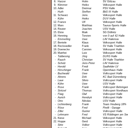
8.
Harzer
Holm
SV Gölzau
9.
Klimmer
Heiko
Volkssport Halle
10.
Adler
Dietmar
PSV Halle
-
Huth
Steffen
BbS III Halle
11.
Schwarz
Jens
Volkssport Halle
-
Kühn
Heiko
DUV Halle
12.
Franze
Ulf
Volkssport Halle
12.
Marx
Matthias
Taurus-Sports Halle
14.
Reuter
Joachim
USV Halle
15.
Elste
Maik
SG Döllnitz
16.
Henning
Torsten
von 0 auf 42 Halle
-
Emmerling
Uwe
LAV Halensia
17.
Bentele
Klaus
Volkssport Halle
18.
Recksiedler
Frank
SV Halle Triathlon
19.
Doenecke
Carsten
Volkssport Halle
20.
Matthei
Lutz
Volkssport Halle
-
Tubbesing
Jörg
DLRG Halle
-
Rauch
Christian
SV Halle Triathlon
-
Scholz
Jens-Peter
LAV Halensia
-
Herold
Fredi
Saalfelder LV
-
Hirschinger
Frank
Opernhaus Halle
-
Buchwald
Uwe
Volkssport Halle
-
Ahrens
Dirk
KC Bad Dürrenberg
-
Laue
Silvio
Volkssport Halle
-
Köhn
Uwe
USV Halle
-
Rose
Frank
Volkssport Behringen
-
Stritzel
Thomas
Volkssport Nordhaus
-
Flaig
Olaf
Volkssport Halle
-
Aurich
Hendryk
Volkssport Halle
-
Otto
Nikolas
USV Halle
-
Lichtenberg
Frank
Team Heuberg 18%
-
Röse
Fred
Pirelli - Garage
-
Ziller
Gunter
Volkssport Halle
-
Lehmann
Fred
VS Röblingen am Se
21.
Kiese
Michael
Volkssport Halle
22.
Hoppe
Gerd
Volkssport Halle
-
Sitte
Volker
Volkssport Halle