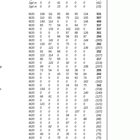
Jgd m
0
0
41
0
0
0
(41)
Jgd m
0
0
15
0
0
0
(15)
M20
106
111
85
80
95
134
531
M20
110
93
88
75
111
105
507
M20
140
114
0
0
0
146
400
M20
65
77
54
0
64
77
337
M20
0
133
0
101
103
0
337
M20
0
0
0
87
88
126
301
M20
0
0
66
58
83
87
294
M20
0
141
0
0
0
144
(285)
M20
120
87
0
75
0
0
282
M20
0
121
0
0
0
136
(257)
M20
92
94
66
0
0
0
252
M20
113
114
0
0
0
0
(227)
M20
80
72
65
0
0
0
217
M20
0
122
0
92
0
0
(214)
rg
M20
99
0
0
0
0
108
(207)
M20
73
54
0
42
36
0
205
M20
0
0
43
37
58
64
202
M20
0
0
0
41
62
74
177
M20
0
0
0
0
0
162
(162)
M20
0
0
0
24
63
75
162
e
M20
154
0
0
0
0
0
(154)
M20
0
0
0
0
0
140
(140)
M20
66
61
0
0
0
0
(127)
M20
0
0
0
0
0
123
(123)
M20
121
0
0
0
0
0
(121)
M20
0
0
0
0
0
115
(115)
M20
0
0
0
0
107
0
(107)
M20
0
0
0
94
0
0
(94)
M20
0
0
0
0
0
88
(88)
M20
0
0
0
87
0
0
(87)
M20
0
82
0
0
0
0
(82)
M20
0
0
75
0
0
0
(75)
M20
40
0
0
35
0
0
(75)
M20
0
0
75
0
0
0
(75)