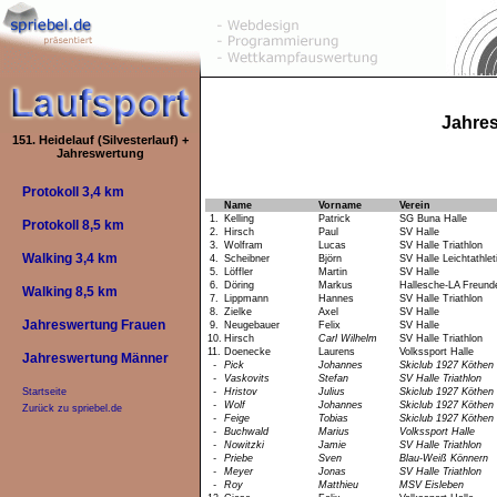
Jahre
151. Heidelauf (Silvesterlauf) +
Jahreswertung
Protokoll 3,4 km
Name
Vorname
Verein
1.
Kelling
Patrick
SG Buna Halle
Protokoll 8,5 km
2.
Hirsch
Paul
SV Halle
3.
Wolfram
Lucas
SV Halle Triathlon
Walking 3,4 km
4.
Scheibner
Björn
SV Halle Leichtathlet
5.
Löffler
Martin
SV Halle
6.
Döring
Markus
Hallesche-LA Freund
Walking 8,5 km
7.
Lippmann
Hannes
SV Halle Triathlon
8.
Zielke
Axel
SV Halle
Jahreswertung Frauen
9.
Neugebauer
Felix
SV Halle
10.
Hirsch
Carl Wilhelm
SV Halle Triathlon
11.
Doenecke
Laurens
Volkssport Halle
Jahreswertung Männer
-
Pick
Johannes
Skiclub 1927 Köthen
-
Vaskovits
Stefan
SV Halle Triathlon
-
Hristov
Julius
Skiclub 1927 Köthen
Startseite
-
Wolf
Johannes
Skiclub 1927 Köthen
Zurück zu spriebel.de
-
Feige
Tobias
Skiclub 1927 Köthen
-
Buchwald
Marius
Volkssport Halle
-
Nowitzki
Jamie
SV Halle Triathlon
-
Priebe
Sven
Blau-Weiß Könnern
-
Meyer
Jonas
SV Halle Triathlon
-
Roy
Matthieu
MSV Eisleben