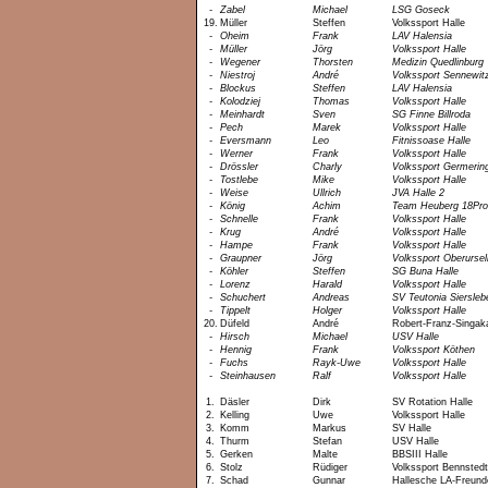
-
Zabel
Michael
LSG Goseck
19.
Müller
Steffen
Volkssport Halle
-
Oheim
Frank
LAV Halensia
-
Müller
Jörg
Volkssport Halle
-
Wegener
Thorsten
Medizin Quedlinburg
-
Niestroj
André
Volkssport Sennewit
-
Blockus
Steffen
LAV Halensia
-
Kolodziej
Thomas
Volkssport Halle
-
Meinhardt
Sven
SG Finne Billroda
-
Pech
Marek
Volkssport Halle
-
Eversmann
Leo
Fitnissoase Halle
-
Werner
Frank
Volkssport Halle
-
Drössler
Charly
Volkssport Germerin
-
Tostlebe
Mike
Volkssport Halle
-
Weise
Ullrich
JVA Halle 2
-
König
Achim
Team Heuberg 18Pro
-
Schnelle
Frank
Volkssport Halle
-
Krug
André
Volkssport Halle
-
Hampe
Frank
Volkssport Halle
-
Graupner
Jörg
Volkssport Oberursel
-
Köhler
Steffen
SG Buna Halle
-
Lorenz
Harald
Volkssport Halle
-
Schuchert
Andreas
SV Teutonia Siersleb
-
Tippelt
Holger
Volkssport Halle
20.
Düfeld
André
Robert-Franz-Singak
-
Hirsch
Michael
USV Halle
-
Hennig
Frank
Volkssport Köthen
-
Fuchs
Rayk-Uwe
Volkssport Halle
-
Steinhausen
Ralf
Volkssport Halle
1.
Däsler
Dirk
SV Rotation Halle
2.
Kelling
Uwe
Volkssport Halle
3.
Komm
Markus
SV Halle
4.
Thurm
Stefan
USV Halle
5.
Gerken
Malte
BBSIII Halle
6.
Stolz
Rüdiger
Volkssport Bennstedt
7.
Schad
Gunnar
Hallesche LA-Freund