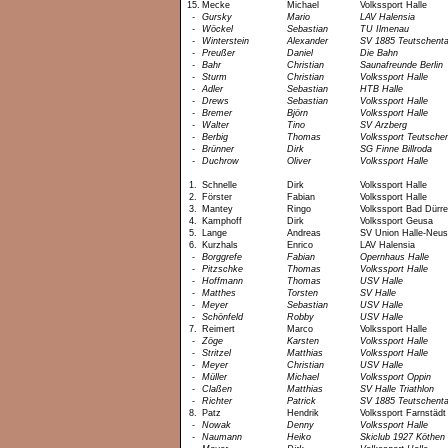
15.
Mecke
Michael
Volkssport Halle
-
Gursky
Mario
LAV Halensia
-
Wöckel
Sebastian
TU Ilmenau
-
Winterstein
Alexander
SV 1885 Teutschenta
-
Preußer
Daniel
Die Bahn
-
Bahr
Christian
Saunafreunde Berlin
-
Sturm
Christian
Volkssport Halle
-
Adler
Sebastian
HTB Halle
-
Drews
Sebastian
Volkssport Halle
-
Bremer
Björn
Volkssport Halle
-
Walter
Tino
SV Arzberg
-
Berbig
Thomas
Volkssport Teutschen
-
Brünner
Dirk
SG Finne Billroda
-
Duchrow
Oliver
Volkssport Halle
1.
Schnelle
Dirk
Volkssport Halle
2.
Förster
Fabian
Volkssport Halle
3.
Mantey
Ringo
Volkssport Bad Dürr
4.
Kamphoff
Dirk
Volkssport Geusa
5.
Lange
Andreas
SV Union Halle-Neus
6.
Kurzhals
Enrico
LAV Halensia
-
Borggrefe
Fabian
Opernhaus Halle
-
Pitzschke
Thomas
Volkssport Halle
-
Hoffmann
Thomas
USV Halle
-
Matthes
Torsten
SV Halle
-
Meyer
Sebastian
USV Halle
-
Schönfeld
Robby
USV Halle
7.
Reimert
Marco
Volkssport Halle
-
Zöge
Karsten
Volkssport Halle
-
Stritzel
Matthias
Volkssport Halle
-
Meyer
Christian
USV Halle
-
Müller
Michael
Volkssport Oppin
-
Claßen
Matthias
SV Halle Triathlon
-
Richter
Patrick
SV 1885 Teutschenta
8.
Patz
Hendrik
Volkssport Farnstädt
-
Nowak
Denny
Volkssport Halle
-
Naumann
Heiko
Skiclub 1927 Köthen