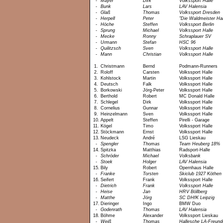
-
Mayer
Dirk
Volkssport Halle
-
Bunk
Lars
LAV Halensia
-
Glaß
Thomas
Volkssport Dresden
-
Herpell
Peter
"Die Waldmeister Hal
-
Höche
Steffen
Volkssport Berlin
-
Sprung
Michael
Volkssport Halle
-
Mecke
Ronny
Schraplauer SV
-
Urmann
Stefan
HSC 96
-
Quilitzsch
Sven
Volkssport Halle
-
Mann
Christian
Volkssport Halle
1.
Christmann
Bernd
Podmann-Runners
2.
Roloff
Carsten
Volkssport Halle
3.
Kohlstock
Martin
Volkssport Halle
4.
Deutsch
Falk
Volkssport Halle
5.
Borkowski
Jörg-Peter
Volkssport Halle
6.
Berthold
Robert
MC Donald Halle
7.
Schlegel
Dirk
Volkssport Halle
8.
Cornelius
Gunnar
Volkssport Halle
9.
Heinzelmann
Sven
Volkssport Halle
10.
Appelt
Steffen
Pirelli - Garage
11.
Kögel
Timo
Volkssport Halle
12.
Stöckmann
Ernst
Volkssport Halle
13.
Neudeck
André
LSG Lieskau
-
Spengler
Thomas
Team Heuberg 18%
14.
Spitzka
Matthias
Radsport-Halle
-
Schröder
Michael
Volksbank
-
Stoek
Holger
LAV Halensia
15.
Bily
Robert
Opernhaus Halle
-
Franke
Torsten
Skiclub 1927 Köthen
16.
Seifert
Frank
Volkssport Halle
-
Dietrich
Frank
Volkssport Halle
-
Heise
Jan
HRV Böllberg
-
Matthe
Jörg
SC DHfK Leipzig
17.
Dieringer
Ingo
BMW Duo
-
Godenrath
Thomas
LAV Halensia
18.
Böhme
Alexander
Volkssport Lieskau
-
Weiß
Thomas
Hallesche LA-Freund