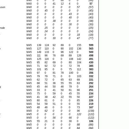
M40
0
0
0
66
0
0
(66)
M40
0
0
41
12
4
0
57
usen
M40
0
0
0
0
0
57
(57)
M40
0
45
0
0
0
0
(45)
M40
0
0
0
0
43
0
(43)
M40
0
0
0
0
40
0
(40)
M40
0
0
38
0
0
0
(38)
M40
0
0
0
0
30
0
(30)
rode
M40
0
25
0
0
0
0
(25)
M40
0
24
0
0
0
0
(24)
t
M40
0
0
0
0
0
18
(18)
M40
0
0
30
0
0
47
(77)
M45
139
124
92
89
0
155
599
e
M45
127
110
0
90
102
136
565
M45
149
133
0
96
122
0
500
M45
111
96
76
69
89
126
498
M45
125
116
0
0
108
142
491
M45
95
82
69
0
80
104
430
M45
71
92
72
0
72
78
385
M45
101
95
0
0
75
112
383
M45
97
0
81
78
100
0
356
M45
79
79
71
0
0
103
332
M45
62
72
0
65
63
69
331
M45
68
51
36
55
55
63
292
g
M45
45
44
50
46
79
0
264
M45
33
0
41
50
61
66
251
M45
75
0
59
0
45
55
234
M45
41
39
42
22
55
50
227
t
M45
80
61
0
0
0
85
226
M45
54
59
51
0
0
55
219
M45
48
46
0
0
0
73
167
M45
0
62
0
0
0
96
(158)
z
M45
0
0
0
0
0
122
(122)
t
M45
0
0
56
0
66
0
(122)
M45
55
21
0
0
30
0
106
M45
0
0
0
0
0
88
(88)
M45
0
0
0
0
0
84
(84)