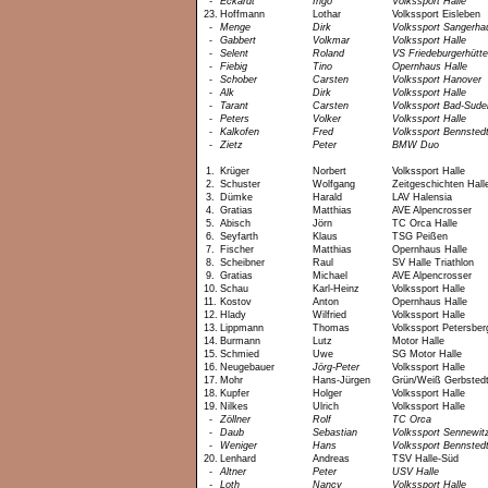
-
Eckardt
Ingo
Volkssport Halle
23.
Hoffmann
Lothar
Volkssport Eisleben
-
Menge
Dirk
Volkssport Sangerha
-
Gabbert
Volkmar
Volkssport Halle
-
Selent
Roland
VS Friedeburgerhütte
-
Fiebig
Tino
Opernhaus Halle
-
Schober
Carsten
Volkssport Hanover
-
Alk
Dirk
Volkssport Halle
-
Tarant
Carsten
Volkssport Bad-Sude
-
Peters
Volker
Volkssport Halle
-
Kalkofen
Fred
Volkssport Bennsted
-
Zietz
Peter
BMW Duo
1.
Krüger
Norbert
Volkssport Halle
2.
Schuster
Wolfgang
Zeitgeschichten Hall
3.
Dümke
Harald
LAV Halensia
4.
Gratias
Matthias
AVE Alpencrosser
5.
Abisch
Jörn
TC Orca Halle
6.
Seyfarth
Klaus
TSG Peißen
7.
Fischer
Matthias
Opernhaus Halle
8.
Scheibner
Raul
SV Halle Triathlon
9.
Gratias
Michael
AVE Alpencrosser
10.
Schau
Karl-Heinz
Volkssport Halle
11.
Kostov
Anton
Opernhaus Halle
12.
Hlady
Wilfried
Volkssport Halle
13.
Lippmann
Thomas
Volkssport Petersber
14.
Burmann
Lutz
Motor Halle
15.
Schmied
Uwe
SG Motor Halle
16.
Neugebauer
Jörg-Peter
Volkssport Halle
17.
Mohr
Hans-Jürgen
Grün/Weiß Gerbsted
18.
Kupfer
Holger
Volkssport Halle
19.
Nilkes
Ulrich
Volkssport Halle
-
Zöllner
Rolf
TC Orca
-
Daub
Sebastian
Volkssport Sennewit
-
Weniger
Hans
Volkssport Bennsted
20.
Lenhard
Andreas
TSV Halle-Süd
-
Altner
Peter
USV Halle
-
Loth
Nancy
Volkssport Halle