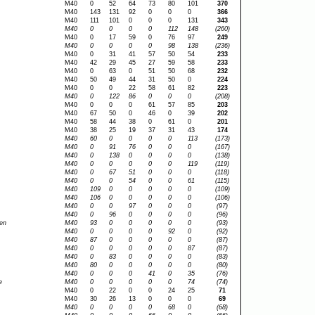
M40
0
52
64
73
80
101
370
M40
143
131
92
0
0
0
366
M40
111
101
0
0
0
131
343
M40
0
0
0
0
112
148
(260)
M40
0
17
59
0
76
97
249
M40
0
0
0
0
98
138
(236)
M40
0
31
41
57
50
54
233
M40
42
29
45
27
59
58
233
M40
0
63
0
51
50
68
232
M40
50
49
44
31
50
0
224
M40
0
0
22
58
61
82
223
M40
0
122
86
0
0
0
(208)
M40
0
0
0
61
57
85
203
M40
67
50
0
46
0
39
202
M40
58
44
38
0
61
0
201
M40
38
25
19
37
31
43
174
M40
60
0
0
0
0
113
(173)
M40
0
91
76
0
0
0
(167)
M40
0
138
0
0
0
0
(138)
M40
0
0
0
0
0
119
(119)
M40
0
67
51
0
0
0
(118)
M40
0
0
54
0
0
61
(115)
M40
109
0
0
0
0
0
(109)
M40
106
0
0
0
0
0
(106)
M40
0
0
97
0
0
0
(97)
M40
0
96
0
0
0
0
(96)
en
M40
93
0
0
0
0
0
(93)
M40
0
0
0
0
92
0
(92)
M40
87
0
0
0
0
0
(87)
M40
0
0
0
0
0
87
(87)
M40
0
83
0
0
0
0
(83)
M40
80
0
0
0
0
0
(80)
M40
0
0
0
41
0
35
(76)
e
M40
0
0
0
0
0
74
(74)
M40
0
22
0
0
24
25
71
M40
30
26
13
0
0
0
69
M40
0
0
0
0
68
0
(68)