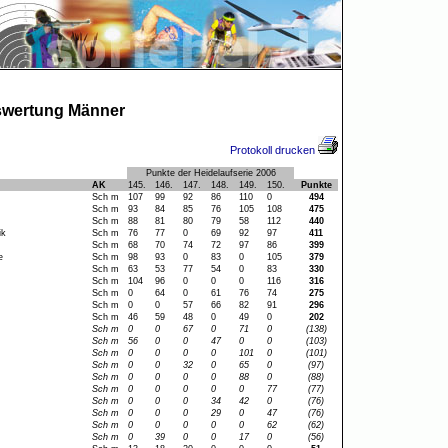
swertung Männer
Protokoll drucken
Punkte der Heidelaufserie 2006
AK
145.
146.
147.
148.
149.
150.
Punkte
Sch m
107
99
92
86
110
0
494
Sch m
93
84
85
76
105
108
475
Sch m
88
81
80
79
58
112
440
ik
Sch m
76
77
0
69
92
97
411
Sch m
68
70
74
72
97
86
399
e
Sch m
98
93
0
83
0
105
379
Sch m
63
53
77
54
0
83
330
Sch m
104
96
0
0
0
116
316
Sch m
0
64
0
61
76
74
275
Sch m
0
0
57
66
82
91
296
Sch m
46
59
48
0
49
0
202
Sch m
0
0
67
0
71
0
(138)
Sch m
56
0
0
47
0
0
(103)
Sch m
0
0
0
0
101
0
(101)
Sch m
0
0
32
0
65
0
(97)
Sch m
0
0
0
0
88
0
(88)
Sch m
0
0
0
0
0
77
(77)
Sch m
0
0
0
34
42
0
(76)
Sch m
0
0
0
29
0
47
(76)
Sch m
0
0
0
0
0
62
(62)
Sch m
0
39
0
0
17
0
(56)