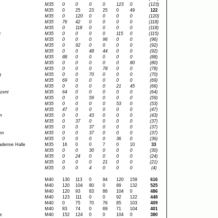
M35
0
0
0
0
123
0
(123)
M35
0
25
23
25
0
49
122
M35
0
120
0
0
0
0
(120)
M35
76
42
0
0
0
0
(118)
M35
0
118
0
0
0
0
(118)
z
M35
0
0
0
0
115
0
(115)
M35
0
0
0
96
0
0
(96)
M35
0
92
0
0
0
0
(92)
M35
0
0
48
44
0
0
(92)
M35
88
0
0
0
0
0
(88)
M35
0
0
0
0
0
80
(80)
M35
0
0
0
78
0
0
(78)
g
M35
0
0
70
0
0
0
(70)
M35
69
0
0
0
0
0
(69)
M35
0
0
0
0
21
45
(66)
zent
M35
64
0
0
0
0
0
(64)
M35
0
0
59
0
0
0
(59)
M35
0
0
0
0
53
0
(53)
M35
47
0
0
0
0
0
(47)
n
M35
0
0
43
0
0
0
(43)
M35
0
37
0
0
0
0
(37)
M35
0
0
37
0
0
0
(37)
en
M35
0
0
37
0
0
0
(37)
M35
0
0
0
0
36
0
(36)
ademie Halle
M35
16
0
0
7
0
10
33
M35
0
0
30
0
0
0
(30)
M35
0
24
0
0
0
0
(24)
M35
0
0
0
21
0
0
(21)
M35
0
0
4
0
0
0
(4)
M40
130
113
0
94
120
159
616
M40
120
104
80
0
89
132
525
M40
120
93
83
86
104
0
486
M40
123
111
0
0
92
122
448
M40
0
75
70
76
85
103
409
M40
83
74
0
69
71
104
401
e
M40
152
124
0
0
104
0
380