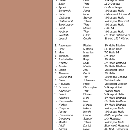
12.
Giese
Felix
Volkssport Halle
-
Zabel
Timo
LSG Goseck
-
Appelt
Felix
Pirelli - Garage
-
Borkowski
Jonas
Volkssport Halle
-
Zabel
Nico
Hallesche-LA Freund
-
Vaskovits
Steven
Volkssport Halle
-
Grafenhorst
Tobias
Volkssport Ilberstedt
-
Steinhausen
Timo
Volkssport Halle
-
Ebert
Stefan
HKC 54
-
Kirchner
Tino
Volkssport Halle
-
Wohlrab
Lukas
SV Halle Schwimme
-
Loettel
Cedrik
Skiclub 1927 Köthen
1.
Pasemann
Florian
SV Halle Triathlon
2.
Elste
Mathias
SG Buna Halle
3.
Mau
Matthias
TC Halle 94
4.
Tharann
Björn
SV Halle
5.
Recksiedler
Ralph
SV Halle
-
Nevzor
Sam
SV Halle Triathlon
-
Eichler
Martin
SV Halle Triathlon
6.
Bielert
Jan
Volkssport Halle
6.
Tharann
Gerrit
SV Halle
-
Eckelmann
Tom
Volkssport Jessen
8.
Stein
Johannes
Turbine Halle
9.
Roßbach
Frank
Volkssport Löbejün
10.
Schwarz
Christopher
Volkssport Zeitz
-
Kallmeyer
Tino
Turbine Halle
11.
Selent
Florian
Volkssport Halle
-
Friedrich
Maik
SV Halle Triathlon
-
Recksiedler
Raik
SV Halle Triathlon
-
Herbst
Marcus
SV Halle Triathlon
-
Chapman
Niklas
Volkssport Halle
-
Amme
Henrik
Volkssport Halle
-
Heidenreich
Enrico
ASV Sangerhausen
-
Diedering
Samuel
LAV Halensia
-
Mertke
Tobias
Volkssport Halle
-
Adolf
Daniel
Blau-Weiß Hettstedt
-
Ahrens
Dave
KC Bad Dürrenberg