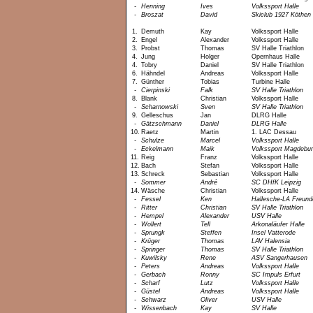
-
Henning
Ives
Volkssport Halle
-
Broszat
David
Skiclub 1927 Köthen
1.
Demuth
Kay
Volkssport Halle
2.
Engel
Alexander
Volkssport Halle
3.
Probst
Thomas
SV Halle Triathlon
4.
Jung
Holger
Opernhaus Halle
4.
Tobry
Daniel
SV Halle Triathlon
6.
Hähndel
Andreas
Volkssport Halle
7.
Günther
Tobias
Turbine Halle
-
Cierpinski
Falk
SV Halle Triathlon
8.
Blank
Christian
Volkssport Halle
-
Scharnowski
Sven
SV Halle Triathlon
9.
Gelleschus
Jan
DLRG Halle
-
Gätzschmann
Daniel
DLRG Halle
10.
Raetz
Martin
1. LAC Dessau
-
Schulze
Marcel
Volkssport Halle
-
Eckelmann
Maik
Volkssport Magdebu
11.
Reig
Franz
Volkssport Halle
12.
Bach
Stefan
Volkssport Halle
13.
Schreck
Sebastian
Volkssport Halle
-
Sommer
André
SC DHfK Leipzig
14.
Wäsche
Christian
Volkssport Halle
-
Fessel
Ken
Hallesche-LA Freund
-
Ritter
Christian
SV Halle Triathlon
-
Hempel
Alexander
USV Halle
-
Wollert
Tell
Arkonaläufer Halle
-
Sprungk
Steffen
Insel Vatterode
-
Krüger
Thomas
LAV Halensia
-
Springer
Thomas
SV Halle Triathlon
-
Kuwilsky
Rene
ASV Sangerhausen
-
Peters
Andreas
Volkssport Halle
-
Gerbach
Ronny
SC Impuls Erfurt
-
Scharf
Lutz
Volkssport Halle
-
Güstel
Andreas
Volkssport Halle
-
Schwarz
Oliver
USV Halle
-
Wissenbach
Kay
SV Halle