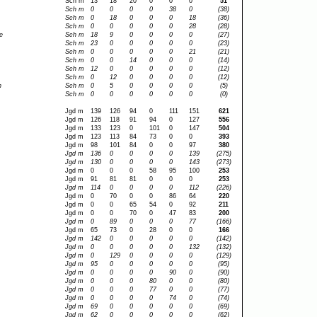
Sch m
13
18
20
0
0
0
51
Sch m
0
0
0
0
38
0
(38)
Sch m
0
18
0
0
0
18
(36)
Sch m
0
0
0
0
0
28
(28)
e
Sch m
18
9
0
0
0
0
(27)
Sch m
23
0
0
0
0
0
(23)
Sch m
0
0
0
0
0
21
(21)
Sch m
0
0
14
0
0
0
(14)
Sch m
12
0
0
0
0
0
(12)
Sch m
0
12
0
0
0
0
(12)
n
Sch m
0
5
0
0
0
0
(5)
Sch m
0
0
0
0
0
0
(0)
Jgd m
139
126
94
0
111
151
621
Jgd m
126
118
91
94
0
127
556
Jgd m
133
123
0
101
0
147
504
Jgd m
123
113
84
73
0
0
393
Jgd m
98
101
84
0
0
97
380
Jgd m
136
0
0
0
0
139
(275)
Jgd m
130
0
0
0
0
143
(273)
Jgd m
0
0
0
58
95
100
253
Jgd m
91
81
81
0
0
0
253
Jgd m
114
0
0
0
0
112
(226)
Jgd m
0
70
0
0
86
64
220
Jgd m
0
0
65
54
0
92
211
Jgd m
0
0
70
0
47
83
200
Jgd m
0
89
0
0
0
77
(166)
Jgd m
65
73
0
28
0
0
166
Jgd m
142
0
0
0
0
0
(142)
Jgd m
0
0
0
0
0
132
(132)
Jgd m
0
129
0
0
0
0
(129)
Jgd m
95
0
0
0
0
0
(95)
Jgd m
0
0
0
0
90
0
(90)
Jgd m
0
0
0
80
0
0
(80)
Jgd m
0
0
0
77
0
0
(77)
Jgd m
0
0
0
0
74
0
(74)
Jgd m
69
0
0
0
0
0
(69)
Jgd m
62
0
0
0
0
0
(62)