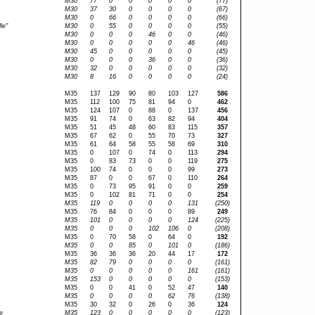
M30
77
0
0
0
0
0
(77)
M30
37
30
0
0
0
0
(67)
M30
0
66
0
0
0
0
(66)
le"
M30
0
55
0
0
0
0
(55)
M30
0
0
0
46
0
0
(46)
M30
0
0
0
0
0
46
(46)
M30
45
0
0
0
0
0
(45)
M30
0
0
0
36
0
0
(36)
M30
32
0
0
0
0
0
(32)
M30
8
16
0
0
0
0
(24)
M35
137
129
90
80
103
127
586
M35
112
100
75
81
94
0
462
M35
124
107
0
88
0
137
456
M35
91
74
0
63
82
94
404
M35
51
45
48
60
83
115
357
M35
67
62
0
55
70
73
327
M35
61
64
58
55
58
69
310
M35
0
107
0
74
0
113
294
M35
0
83
73
0
0
119
275
M35
100
74
0
0
0
99
273
M35
87
0
0
67
0
110
264
M35
0
73
95
91
0
0
259
M35
0
102
81
71
0
0
254
M35
119
0
0
0
0
131
(250)
M35
76
84
0
0
0
89
249
M35
101
0
0
0
0
124
(225)
M35
0
0
0
102
106
0
(208)
M35
0
70
58
0
64
0
192
M35
0
0
85
0
101
0
(186)
M35
36
36
36
20
44
17
172
M35
82
79
0
0
0
0
(161)
M35
0
0
0
0
0
161
(161)
M35
153
0
0
0
0
0
(153)
M35
0
0
41
0
52
47
140
M35
0
0
0
0
62
76
(138)
M35
30
32
0
26
0
36
124
e
M35
123
0
0
0
0
0
(123)