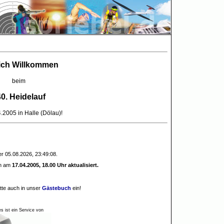
ich Willkommen
beim
0. Heidelauf
.2005 in Halle (Dölau)!
er 05.08.2026, 23:49:08.
en am
17.04.2005, 18.00 Uhr
aktualisiert.
itte auch in unser
Gästebuch
ein!
es ist ein Service von