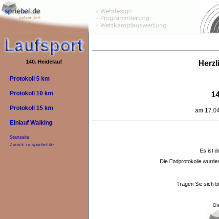
140. Heidelauf
Herzl
Protokoll 5 km
Protokoll 10 km
14
Protokoll 15 km
am 17.04
Einlauf Walking
Startseite
Zurück zu spriebel.de
Es ist d
Die Endprotokolle wurd
Tragen Sie sich b
Di