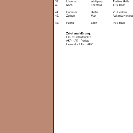
39.
Löwenau
Wolfgang
Turbine Halle
40.
Koch
Eberhard
TSV Halle
41.
Hammer
Dieter
VS Lieskau
42.
Zerban
Max
Askania Nietleb
43.
Fuchs
Egon
PSV Halle
Zeichenerklärung:
ELP = Einlaufpunkte
AKP = AK - Punkte
Gesamt = ELP + AKP