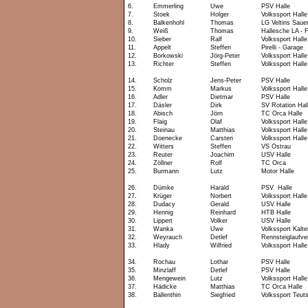
6.
Emmerling
Uwe
PSV Halle
7.
Stoek
Holger
Volkssport Halle
8.
Balkenhohl
Thomas
LG Veltins Saue
9.
Weiß
Thomas
Hallesche LA - 
10.
Sieber
Ralf
Volkssport Halle
11.
Appelt
Steffen
Pirelli - Garage
12.
Borkowski
Jörg-Peter
Volkssport Halle
13.
Richter
Steffen
Volkssport Halle
14.
Scholz
Jens-Peter
PSV Halle
15.
Komm
Markus
Volkssport Halle
16.
Adler
Dietmar
PSV Halle
17.
Däsler
Dirk
SV Rotation Hal
18.
Abisch
Jörn
TC Orca Halle
19.
Flaig
Olaf
Volkssport Halle
20.
Steinau
Matthias
Volkssport Halle
21.
Doenecke
Carsten
Volkssport Halle
22.
Witters
Steffen
VS Ostrau
23.
Reuter
Joachim
USV Halle
24.
Zöllner
Rolf
TC Orca
25.
Burmann
Lutz
Motor Halle
26.
Dümke
Harald
PSV Halle
27.
Krüger
Norbert
Volkssport Halle
28.
Dudacy
Gerald
USV Halle
29.
Hennig
Reinhard
HTB Halle
30.
Lippert
Volker
USV Halle
31.
Wanka
Uwe
Volkssport Kalt
32.
Weyrauch
Detlef
Rennsteiglaufve
33.
Hlady
Wilfried
Volkssport Halle
34.
Rochau
Lothar
PSV Halle
35.
Minzlaff
Detlef
PSV Halle
36.
Mengewein
Lutz
Volkssport Halle
37.
Hädicke
Matthias
TC Orca Halle
38.
Ballenthin
Siegfried
Volkssport Teut