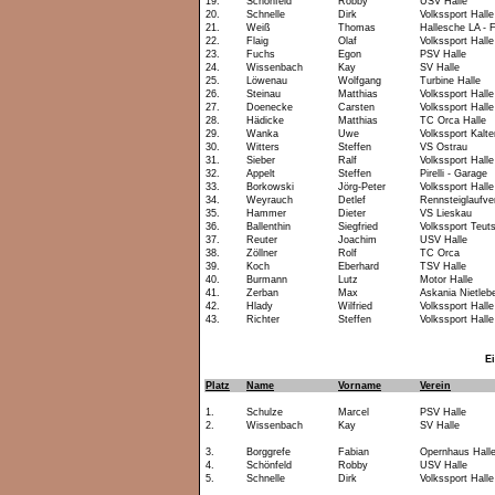
19.
Schönfeld
Robby
USV Halle
20.
Schnelle
Dirk
Volkssport Halle
21.
Weiß
Thomas
Hallesche LA - 
22.
Flaig
Olaf
Volkssport Halle
23.
Fuchs
Egon
PSV Halle
24.
Wissenbach
Kay
SV Halle
25.
Löwenau
Wolfgang
Turbine Halle
26.
Steinau
Matthias
Volkssport Halle
27.
Doenecke
Carsten
Volkssport Halle
28.
Hädicke
Matthias
TC Orca Halle
29.
Wanka
Uwe
Volkssport Kalt
30.
Witters
Steffen
VS Ostrau
31.
Sieber
Ralf
Volkssport Halle
32.
Appelt
Steffen
Pirelli - Garage
33.
Borkowski
Jörg-Peter
Volkssport Halle
34.
Weyrauch
Detlef
Rennsteiglaufve
35.
Hammer
Dieter
VS Lieskau
36.
Ballenthin
Siegfried
Volkssport Teut
37.
Reuter
Joachim
USV Halle
38.
Zöllner
Rolf
TC Orca
39.
Koch
Eberhard
TSV Halle
40.
Burmann
Lutz
Motor Halle
41.
Zerban
Max
Askania Nietleb
42.
Hlady
Wilfried
Volkssport Halle
43.
Richter
Steffen
Volkssport Halle
E
Platz
Name
Vorname
Verein
1.
Schulze
Marcel
PSV Halle
2.
Wissenbach
Kay
SV Halle
3.
Borggrefe
Fabian
Opernhaus Hall
4.
Schönfeld
Robby
USV Halle
5.
Schnelle
Dirk
Volkssport Halle