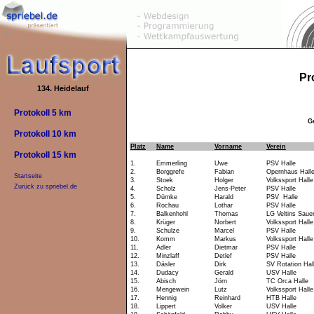
Pr
134. Heidelauf
Protokoll 5 km
G
Protokoll 10 km
Platz
Name
Vorname
Verein
Protokoll 15 km
1.
Emmerling
Uwe
PSV Halle
2.
Borggrefe
Fabian
Opernhaus Hall
Startseite
3.
Stoek
Holger
Volkssport Halle
Zurück zu spriebel.de
4.
Scholz
Jens-Peter
PSV Halle
5.
Dümke
Harald
PSV Halle
6.
Rochau
Lothar
PSV Halle
7.
Balkenhohl
Thomas
LG Veltins Saue
8.
Krüger
Norbert
Volkssport Halle
9.
Schulze
Marcel
PSV Halle
10.
Komm
Markus
Volkssport Halle
11.
Adler
Dietmar
PSV Halle
12.
Minzlaff
Detlef
PSV Halle
13.
Däsler
Dirk
SV Rotation Hal
14.
Dudacy
Gerald
USV Halle
15.
Abisch
Jörn
TC Orca Halle
16.
Mengewein
Lutz
Volkssport Halle
17.
Hennig
Reinhard
HTB Halle
18.
Lippert
Volker
USV Halle